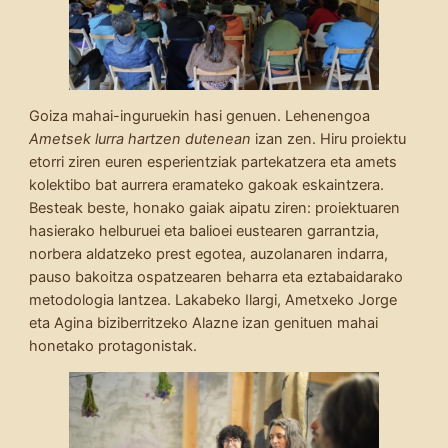
Goiza mahai-inguruekin hasi genuen. Lehenengoa
Ametsek lurra hartzen dutenean
izan zen. Hiru proiektu
etorri ziren euren esperientziak partekatzera eta amets
kolektibo bat aurrera eramateko gakoak eskaintzera.
Besteak beste, honako gaiak aipatu ziren: proiektuaren
hasierako helburuei eta balioei eustearen garrantzia,
norbera aldatzeko prest egotea, auzolanaren indarra,
pauso bakoitza ospatzearen beharra eta eztabaidarako
metodologia lantzea. Lakabeko Ilargi, Ametxeko Jorge
eta Agina biziberritzeko Alazne izan genituen mahai
honetako protagonistak.