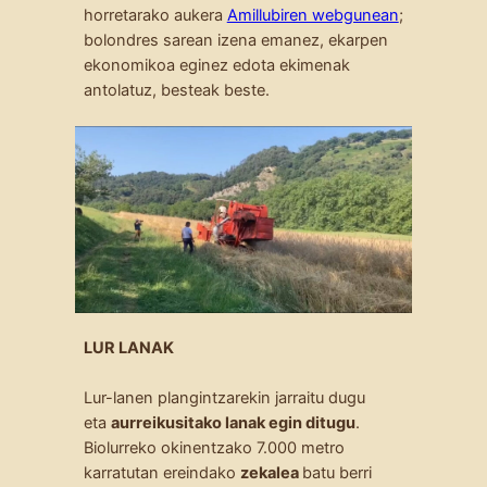
horretarako aukera
Amillubiren webgunean
;
bolondres sarean izena emanez, ekarpen
ekonomikoa eginez edota ekimenak
antolatuz, besteak beste.
LUR LANAK
Lur-lanen plangintzarekin jarraitu dugu
eta
aurreikusitako lanak egin ditugu
.
Biolurreko okinentzako 7.000 metro
karratutan ereindako
zekalea
batu berri