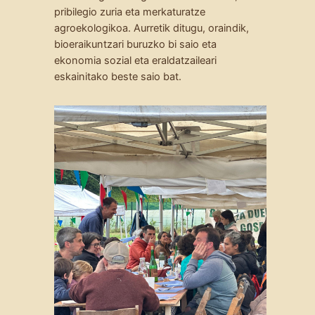
pribilegio zuria eta merkaturatze
agroekologikoa. Aurretik ditugu, oraindik,
bioeraikuntzari buruzko bi saio eta
ekonomia sozial eta eraldatzaileari
eskainitako beste saio bat.