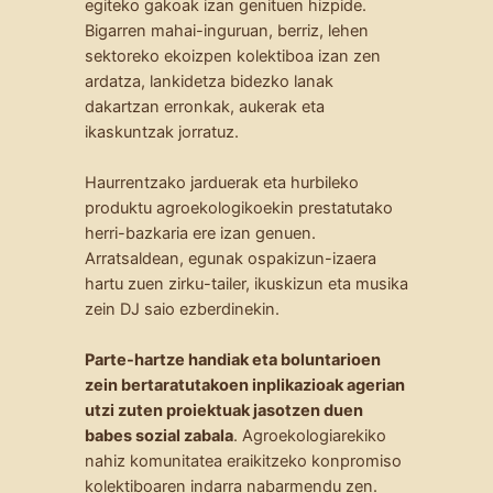
egiteko gakoak izan genituen hizpide.
Bigarren mahai-inguruan, berriz, lehen
sektoreko ekoizpen kolektiboa izan zen
ardatza, lankidetza bidezko lanak
dakartzan erronkak, aukerak eta
ikaskuntzak jorratuz.
Haurrentzako jarduerak eta hurbileko
produktu agroekologikoekin prestatutako
herri-bazkaria ere izan genuen.
Arratsaldean, egunak ospakizun-izaera
hartu zuen zirku-tailer, ikuskizun eta musika
zein DJ saio ezberdinekin.
Parte-hartze handiak eta boluntarioen
zein bertaratutakoen inplikazioak agerian
utzi zuten proiektuak jasotzen duen
babes sozial zabala
. Agroekologiarekiko
nahiz komunitatea eraikitzeko konpromiso
kolektiboaren indarra nabarmendu zen.