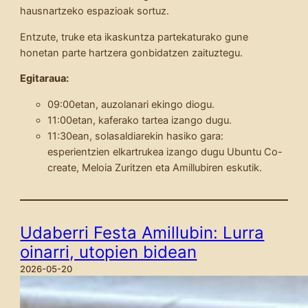
hausnartzeko espazioak sortuz.
Entzute, truke eta ikaskuntza partekaturako gune
honetan parte hartzera gonbidatzen zaituztegu.
Egitaraua:
09:00etan, auzolanari ekingo diogu.
11:00etan, kaferako tartea izango dugu.
11:30ean, solasaldiarekin hasiko gara:
esperientzien elkartrukea izango dugu Ubuntu Co-
create, Meloia Zuritzen eta Amillubiren eskutik.
Udaberri Festa Amillubin: Lurra
oinarri, utopien bidean
2026-05-20