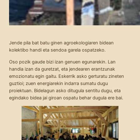
Jende pila bat batu ginen agroekologiaren bidean
kolektibo handi eta sendoa garela ospatzeko.
Oso pozik gaude bizi izan genuen egunarekin. Lan
handia izan da guretzat, eta jendearen erantzunak
emozionatu egin gaitu. Eskerrik asko gerturatu zineten
guztioi; zuen energiarekin indarra sumatu dugu
proiektuan. Bidelagun asko ditugula sentitu dugu, eta
egindako bidea jai giroan ospatu behar dugula ere bai.