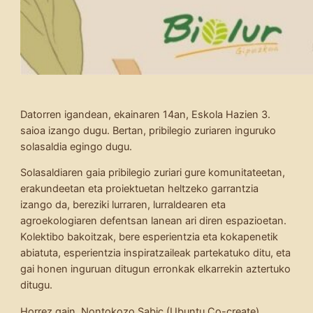
Datorren igandean, ekainaren 14an, Eskola Hazien 3.
saioa izango dugu. Bertan, pribilegio zuriaren inguruko
solasaldia egingo dugu.
Solasaldiaren gaia pribilegio zuriari gure komunitateetan,
erakundeetan eta proiektuetan heltzeko garrantzia
izango da, bereziki lurraren, lurraldearen eta
agroekologiaren defentsan lanean ari diren espazioetan.
Kolektibo bakoitzak, bere esperientzia eta kokapenetik
abiatuta, esperientzia inspiratzaileak partekatuko ditu, eta
gai honen inguruan ditugun erronkak elkarrekin aztertuko
ditugu.
Horrez gain, Nontokozo Sabic (Ubuntu Co-create)