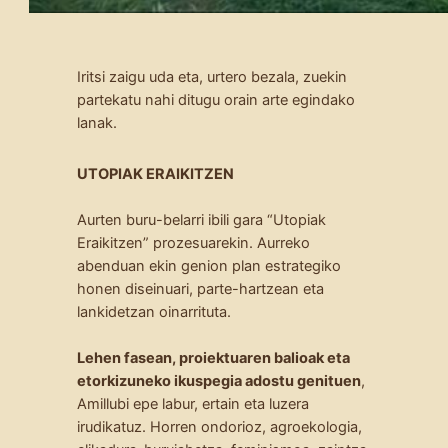
Iritsi zaigu uda eta, urtero bezala, zuekin
partekatu nahi ditugu orain arte egindako
lanak.
UTOPIAK ERAIKITZEN
Aurten buru-belarri ibili gara “Utopiak
Eraikitzen” prozesuarekin. Aurreko
abenduan ekin genion plan estrategiko
honen diseinuari, parte-hartzean eta
lankidetzan oinarrituta.
Lehen fasean, proiektuaren balioak eta
etorkizuneko ikuspegia adostu genituen
,
Amillubi epe labur, ertain eta luzera
irudikatuz. Horren ondorioz, agroekologia,