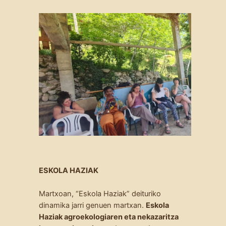
ESKOLA HAZIAK
Martxoan, “Eskola Haziak” deituriko
dinamika jarri genuen martxan.
Eskola
Haziak agroekologiaren eta nekazaritza