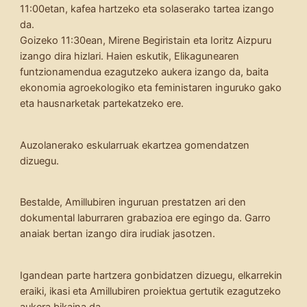
11:00etan, kafea hartzeko eta solaserako tartea izango
da.
Goizeko 11:30ean, Mirene Begiristain eta Ioritz Aizpuru
izango dira hizlari. Haien eskutik, Elikagunearen
funtzionamendua ezagutzeko aukera izango da, baita
ekonomia agroekologiko eta feministaren inguruko gako
eta hausnarketak partekatzeko ere.
Auzolanerako eskularruak ekartzea gomendatzen
dizuegu.
Bestalde, Amillubiren inguruan prestatzen ari den
dokumental laburraren grabazioa ere egingo da. Garro
anaiak bertan izango dira irudiak jasotzen.
Igandean parte hartzera gonbidatzen dizuegu, elkarrekin
eraiki, ikasi eta Amillubiren proiektua gertutik ezagutzeko
aukera bikaina da.