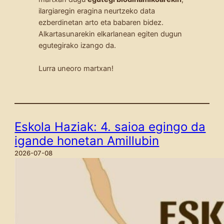
ilargiaregin eragina neurtzeko data
ezberdinetan arto eta babaren bidez.
Alkartasunarekin elkarlanean egiten dugun
egutegirako izango da.
Lurra uneoro martxan!
Eskola Haziak: 4. saioa egingo da
igande honetan Amillubin
2026-07-08