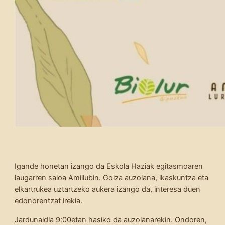
Igande honetan izango da Eskola Haziak egitasmoaren
laugarren saioa Amillubin. Goiza auzolana, ikaskuntza eta
elkartrukea uztartzeko aukera izango da, interesa duen
edonorentzat irekia.
Jardunaldia 9:00etan hasiko da auzolanarekin. Ondoren,