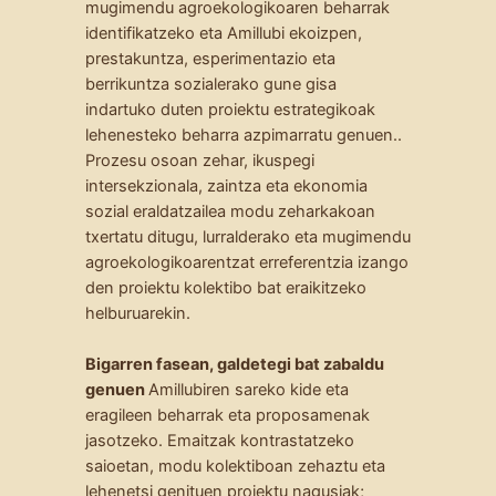
mugimendu agroekologikoaren beharrak
identifikatzeko eta Amillubi ekoizpen,
prestakuntza, esperimentazio eta
berrikuntza sozialerako gune gisa
indartuko duten proiektu estrategikoak
lehenesteko beharra azpimarratu genuen..
Prozesu osoan zehar, ikuspegi
intersekzionala, zaintza eta ekonomia
sozial eraldatzailea modu zeharkakoan
txertatu ditugu, lurralderako eta mugimendu
agroekologikoarentzat erreferentzia izango
den proiektu kolektibo bat eraikitzeko
helburuarekin.
Bigarren fasean, galdetegi bat zabaldu
genuen
Amillubiren sareko kide eta
eragileen beharrak eta proposamenak
jasotzeko. Emaitzak kontrastatzeko
saioetan, modu kolektiboan zehaztu eta
lehenetsi genituen proiektu nagusiak;