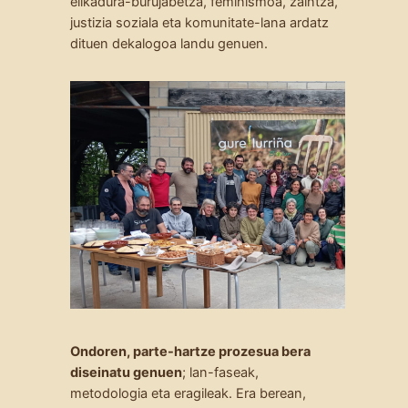
elikadura-burujabetza, feminismoa, zaintza,
justizia soziala eta komunitate-lana ardatz
dituen dekalogoa landu genuen.
Ondoren, parte-hartze prozesua bera
diseinatu genuen
; lan-faseak,
metodologia eta eragileak. Era berean,