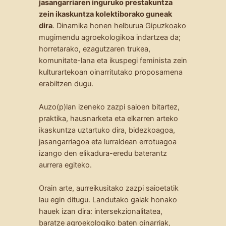
jasangarriaren inguruko prestakuntza
zein ikaskuntza kolektiborako guneak
dira
. Dinamika honen helburua Gipuzkoako
mugimendu agroekologikoa indartzea da;
horretarako, ezagutzaren trukea,
komunitate-lana eta ikuspegi feminista zein
kulturartekoan oinarritutako proposamena
erabiltzen dugu.
Auzo(p)lan izeneko zazpi saioen bitartez,
praktika, hausnarketa eta elkarren arteko
ikaskuntza uztartuko dira, bidezkoagoa,
jasangarriagoa eta lurraldean errotuagoa
izango den elikadura-eredu baterantz
aurrera egiteko.
Orain arte, aurreikusitako zazpi saioetatik
lau egin ditugu. Landutako gaiak honako
hauek izan dira: intersekzionalitatea,
baratze agroekologiko baten oinarriak,