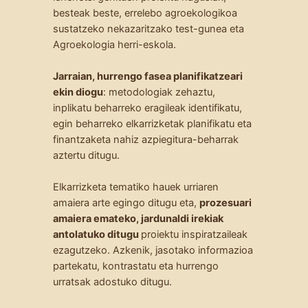
besteak beste, errelebo agroekologikoa
sustatzeko nekazaritzako test-gunea eta
Agroekologia herri-eskola.
Jarraian, hurrengo fasea planifikatzeari
ekin diogu
: metodologiak zehaztu,
inplikatu beharreko eragileak identifikatu,
egin beharreko elkarrizketak planifikatu eta
finantzaketa nahiz azpiegitura-beharrak
aztertu ditugu.
Elkarrizketa tematiko hauek urriaren
amaiera arte egingo ditugu eta,
prozesuari
amaiera emateko, jardunaldi irekiak
antolatuko ditugu
proiektu inspiratzaileak
ezagutzeko. Azkenik, jasotako informazioa
partekatu, kontrastatu eta hurrengo
urratsak adostuko ditugu.