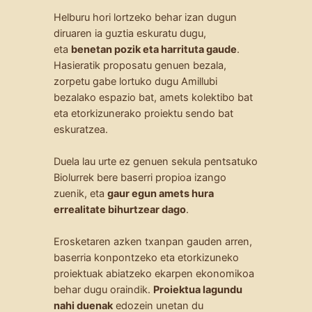
Helburu hori lortzeko behar izan dugun
diruaren ia guztia eskuratu dugu,
eta
benetan pozik eta harrituta gaude
.
Hasieratik proposatu genuen bezala,
zorpetu gabe lortuko dugu Amillubi
bezalako espazio bat, amets kolektibo bat
eta etorkizunerako proiektu sendo bat
eskuratzea.
Duela lau urte ez genuen sekula pentsatuko
Biolurrek bere baserri propioa izango
zuenik, eta
gaur egun amets hura
errealitate bihurtzear dago
.
Erosketaren azken txanpan gauden arren,
baserria konpontzeko eta etorkizuneko
proiektuak abiatzeko ekarpen ekonomikoa
behar dugu oraindik.
Proiektua lagundu
nahi duenak
edozein unetan du