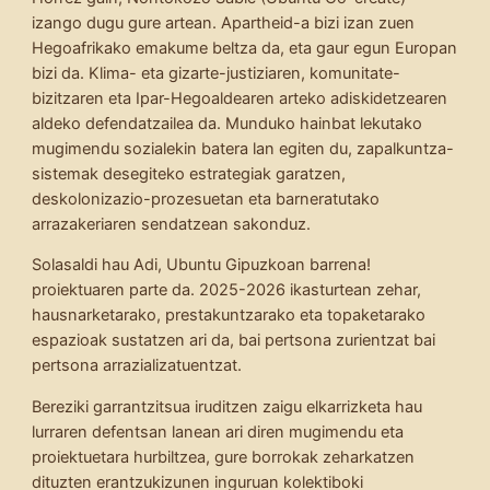
izango dugu gure artean. Apartheid-a bizi izan zuen
Hegoafrikako emakume beltza da, eta gaur egun Europan
bizi da. Klima- eta gizarte-justiziaren, komunitate-
bizitzaren eta Ipar-Hegoaldearen arteko adiskidetzearen
aldeko defendatzailea da. Munduko hainbat lekutako
mugimendu sozialekin batera lan egiten du, zapalkuntza-
sistemak desegiteko estrategiak garatzen,
deskolonizazio-prozesuetan eta barneratutako
arrazakeriaren sendatzean sakonduz.
Solasaldi hau Adi, Ubuntu Gipuzkoan barrena!
proiektuaren parte da. 2025-2026 ikasturtean zehar,
hausnarketarako, prestakuntzarako eta topaketarako
espazioak sustatzen ari da, bai pertsona zurientzat bai
pertsona arrazializatuentzat.
Bereziki garrantzitsua iruditzen zaigu elkarrizketa hau
lurraren defentsan lanean ari diren mugimendu eta
proiektuetara hurbiltzea, gure borrokak zeharkatzen
dituzten erantzukizunen inguruan kolektiboki