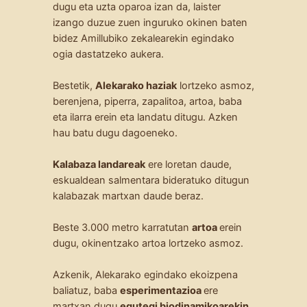
dugu eta uzta oparoa izan da, laister
izango duzue zuen inguruko okinen baten
bidez Amillubiko zekalearekin egindako
ogia dastatzeko aukera.
Bestetik,
Alekarako haziak
lortzeko asmoz,
berenjena, piperra, zapalitoa, artoa, baba
eta ilarra erein eta landatu ditugu. Azken
hau batu dugu dagoeneko.
Kalabaza landareak
ere loretan daude,
eskualdean salmentara bideratuko ditugun
kalabazak martxan daude beraz.
Beste 3.000 metro karratutan
artoa
erein
dugu, okinentzako artoa lortzeko asmoz.
Azkenik, Alekarako egindako ekoizpena
baliatuz, baba
esperimentazioa
ere
martxan dugu
egutegi biodinamikoarekin
,