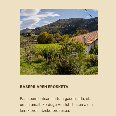
BASERRIAREN EROSKETA
Fase berri batean sartuta gaude jada, eta
urrian amaituko dugu Amillubi baserria eta
lurrak ordaintzeko prozesua.