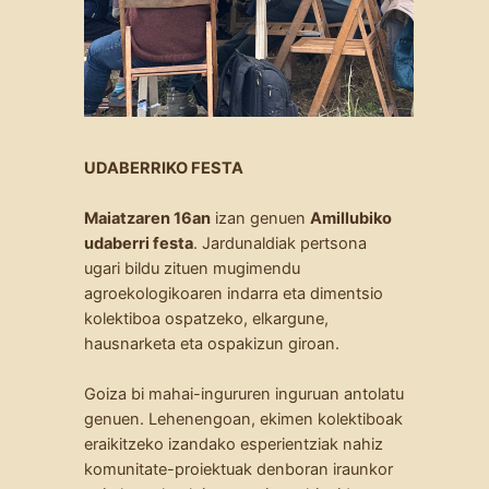
UDABERRIKO FESTA
Maiatzaren 16an
izan genuen
Amillubiko
udaberri festa
. Jardunaldiak pertsona
ugari bildu zituen mugimendu
agroekologikoaren indarra eta dimentsio
kolektiboa ospatzeko, elkargune,
hausnarketa eta ospakizun giroan.
Goiza bi mahai-ingururen inguruan antolatu
genuen. Lehenengoan, ekimen kolektiboak
eraikitzeko izandako esperientziak nahiz
komunitate-proiektuak denboran iraunkor