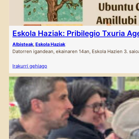
Eskola Haziak: Pribilegio Txuria Ag
Albisteak
, 
Eskola Haziak
Datorren igandean, ekainaren 14an, Eskola Hazien 3. sai
Irakurri gehiago