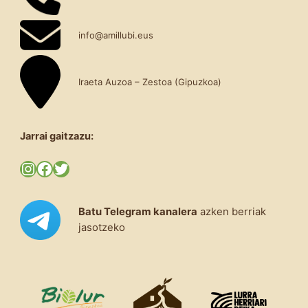
info@amillubi.eus
Iraeta Auzoa – Zestoa (Gipuzkoa)
Jarrai gaitzazu:
Instagram
Facebook
Twitter
Batu Telegram kanalera
azken berriak
jasotzeko