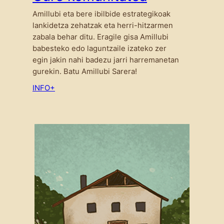
Amillubi eta bere ibilbide estrategikoak
lankidetza zehatzak eta herri-hitzarmen
zabala behar ditu. Eragile gisa Amillubi
babesteko edo laguntzaile izateko zer
egin jakin nahi badezu jarri harremanetan
gurekin. Batu Amillubi Sarera!
INFO+