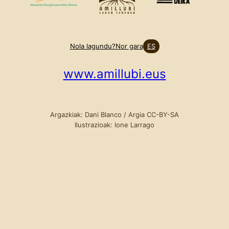
Nola lagundu?
Nor gara
ES
www.amillubi.eus
Argazkiak: Dani Blanco / Argia CC-BY-SA
Ilustrazioak: Ione Larrago