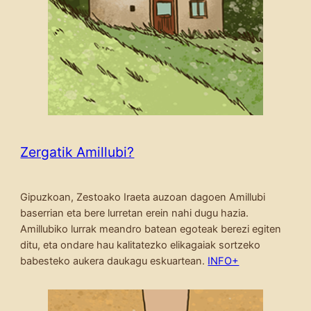
Zergatik Amillubi?
Gipuzkoan, Zestoako Iraeta auzoan dagoen Amillubi
baserrian eta bere lurretan erein nahi dugu hazia.
Amillubiko lurrak meandro batean egoteak berezi egiten
ditu, eta ondare hau kalitatezko elikagaiak sortzeko
babesteko aukera daukagu eskuartean.
INFO+