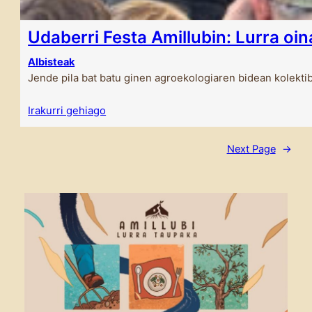
Udaberri Festa Amillubin: Lurra oin
Albisteak
Jende pila bat batu ginen agroekologiaren bidean kolekti
Irakurri gehiago
Next Page
→