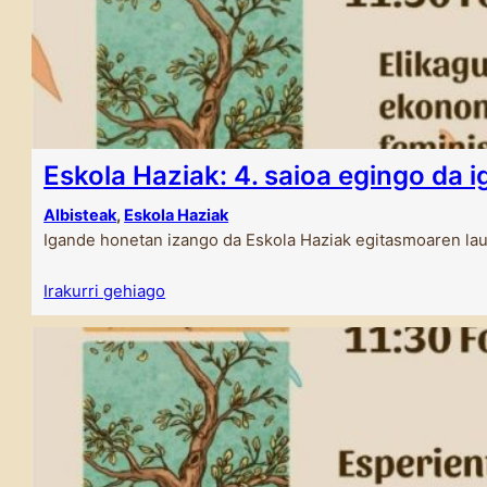
Eskola Haziak: 4. saioa egingo da 
Albisteak
, 
Eskola Haziak
Igande honetan izango da Eskola Haziak egitasmoaren lau
Irakurri gehiago