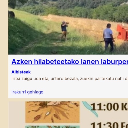
Azken hilabeteetako lanen laburpe
Albisteak
Iritsi zaigu uda eta, urtero bezala, zuekin partekatu nahi 
Irakurri gehiago