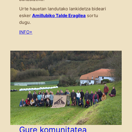
Urte hauetan landutako lankidetza bideari
esker
Amillubiko Talde Eragilea
sortu
dugu.
INFO+
Gure komunitatea