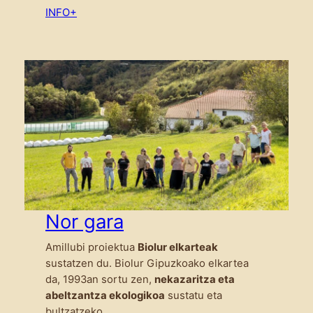
INFO+
Nor gara
Amillubi proiektua
Biolur elkarteak
sustatzen du. Biolur Gipuzkoako elkartea
da, 1993an sortu zen,
nekazaritza eta
abeltzantza ekologikoa
sustatu eta
bultzatzeko.