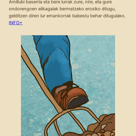
Amillubi baserria eta bere lurrak zure, nire, eta gure
ondorengoen elikagaiak bermatzeko erosiko ditugu,
gelditzen diren lur emankorrak babestu behar ditugulako.
INFO+