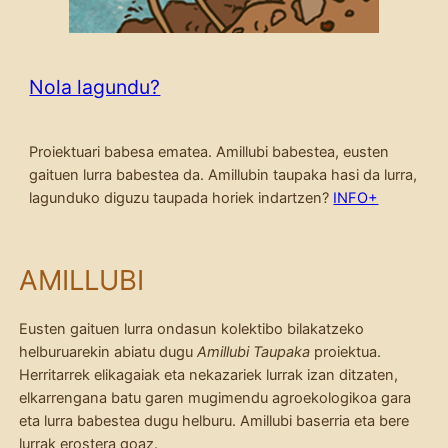
Nola lagundu?
Proiektuari babesa ematea. Amillubi babestea, eusten
gaituen lurra babestea da. Amillubin taupaka hasi da lurra,
lagunduko diguzu taupada horiek indartzen?
INFO+
AMILLUBI
Eusten gaituen lurra ondasun kolektibo bilakatzeko
helburuarekin abiatu dugu
Amillubi Taupaka
proiektua.
Herritarrek elikagaiak eta nekazariek lurrak izan ditzaten,
elkarrengana batu garen mugimendu agroekologikoa gara
eta lurra babestea dugu helburu. Amillubi baserria eta bere
lurrak erostera goaz.