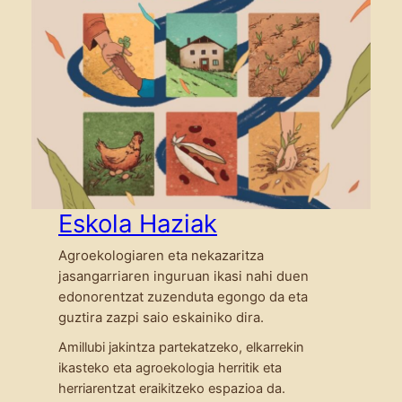
Eskola Haziak
Agroekologiaren eta nekazaritza
jasangarriaren inguruan ikasi nahi duen
edonorentzat zuzenduta egongo da eta
guztira zazpi saio eskainiko dira.
Amillubi jakintza partekatzeko, elkarrekin
ikasteko eta agroekologia herritik eta
herriarentzat eraikitzeko espazioa da.