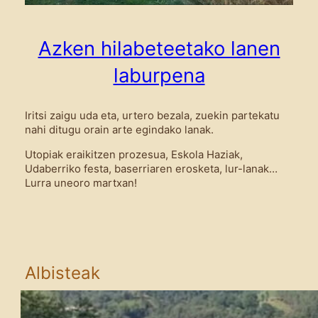
Azken hilabeteetako lanen
laburpena
Iritsi zaigu uda eta, urtero bezala, zuekin partekatu
nahi ditugu orain arte egindako lanak.
Utopiak eraikitzen prozesua, Eskola Haziak,
Udaberriko festa, baserriaren erosketa, lur-lanak…
Lurra uneoro martxan!
Albisteak