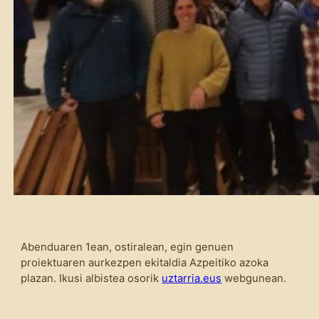
Abenduaren 1ean, ostiralean, egin genuen
proiektuaren aurkezpen ekitaldia Azpeitiko azoka
plazan. Ikusi albistea osorik
uztarria.eus
webgunean.