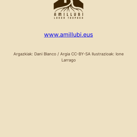
www.amillubi.eus
Argazkiak: Dani Blanco / Argia CC-BY-SA Ilustrazioak: Ione
Larrago