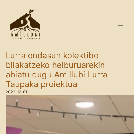
Skip
to
content
Lurra ondasun kolektibo
bilakatzeko helburuarekin
abiatu dugu Amillubi Lurra
Taupaka proiektua
2023-12-01