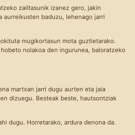
tzeko zailtasunik izanez gero, jakin
a aurreikusten baduzu, lehenago jarri
egokituta mugikortasun mota guztietarako.
gu hobeto nolakoa den ingurunea, baloratzeko
na martxan jarri dugu aurten eta jaia
en dizuegu. Besteak beste, hautsontziak
ahi dugu. Horretarako, ardura denona da.