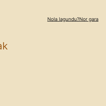
Nola lagundu?
Nor gara
ak