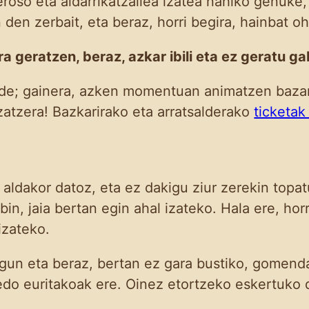
roso eta aldarrikatzailea izatea nahiko genuke
 den zerbait, eta beraz, horri begira, hainbat o
a geratzen, beraz, azkar ibili eta ez geratu ga
daude; gainera, azken momentuan animatzen baza
zatzera! Bazkarirako eta arratsalderako
ticketa
 aldakor datoz, eta ez dakigu ziur zerekin topa
in, jaia bertan egin ahal izateko. Hala ere, hor
izateko.
ugun eta beraz, bertan ez gara bustiko, gome
edo euritakoak ere. Oinez etortzeko eskertuko 