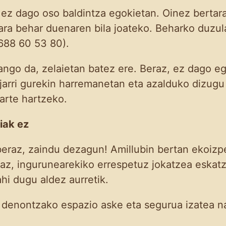
 ez dago oso baldintza egokietan. Oinez bertara
tara behar duenaren bila joateko. Beharko duzul
 688 60 53 80).
izango da, zelaietan batez ere. Beraz, ez dago 
, jarri gurekin harremanetan eta azalduko dizu
arte hartzeko.
tiak ez
eraz, zaindu dezagun! Amillubin bertan ekoizpe
z, ingurunearekiko errespetuz jokatzea eskatz
ahi dugu aldez aurretik.
n denontzako espazio aske eta segurua izatea n