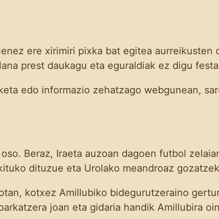
enez ere xirimiri pixka bat egitea aurreikusten 
lana prest daukagu eta eguraldiak ez digu fest
daketa edo informazio zehatzago webgunean, sar
so. Beraz, Iraeta auzoan dagoen futbol zelaian
urkituko dituzue eta Urolako meandroaz gozatze
otan, kotxez Amillubiko bidegurutzeraino gertura
parkatzera joan eta gidaria handik Amillubira oi