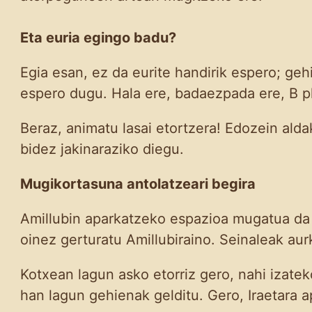
Eta euria egingo badu?
Egia esan, ez da eurite handirik espero; gehi
espero dugu. Hala ere, badaezpada ere, B p
Beraz, animatu lasai etortzera! Edozein al
bidez jakinaraziko diegu.
Mugikortasuna antolatzeari begira
Amillubin aparkatzeko espazioa mugatua da o
oinez gerturatu Amillubiraino. Seinaleak a
Kotxean lagun asko etorriz gero, nahi izatek
han lagun gehienak gelditu. Gero, Iraetara a