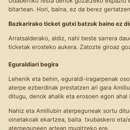
Udaberriko festa denok gozatzeko espazio e
bitartean. Hori, baina, ez da berez gertatzen
Bazkarirako ticket gutxi batzuk baino ez dir
Arratsalderako, aldiz, nahi beste sarrera 
ticketak erosteko aukera. Zatozte giroaz go
Eguraldiari begira
Lehenik eta behin, eguraldi-iragarpenak oso
aterpe ezberdinak prestatzen ari gara Amillub
ditugu, denok ahalik eta erosoen egon ahal 
Nahiz eta Amillubin aterpeguneak sortu dit
oinetakoak ekartzea, baita txubaskero eta/
aterpeguneen artean mugitzeko ere.