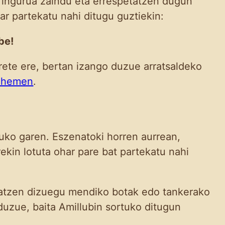
, ingurua zaindu eta errespetatzen dugun
har partekatu nahi ditugu guztiekin:
be!
rete ere, bertan izango duzue arratsaldeko
k hemen
.
tuko garen. Eszenatoki horren aurrean,
rekin lotuta ohar pare bat partekatu nahi
ndatzen dizuegu mendiko botak edo tankerako
duzue, baita Amillubin sortuko ditugun