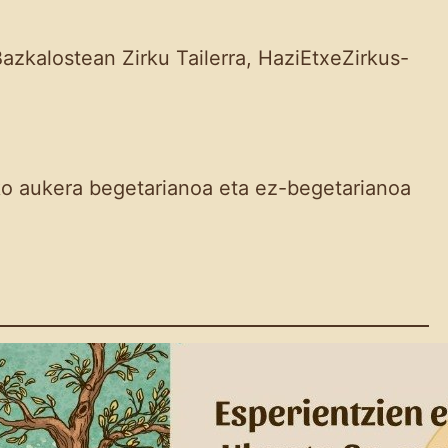
zkalostean Zirku Tailerra, HaziEtxeZirkus-
ko aukera begetarianoa eta ez-begetarianoa
Eskola Haziak: Pribilegio
Txuria Agerian
2026-06-05