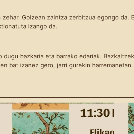
ehar. Goizean zaintza zerbitzua egongo da. Ba
stionatuta izango da.
 dugu bazkaria eta barrako edariak. Bazkaltze
en bat izanez gero, jarri gurekin harremanetan.
Eskola Haziak: 4. saioa
egingo da igande
honetan Amillubin