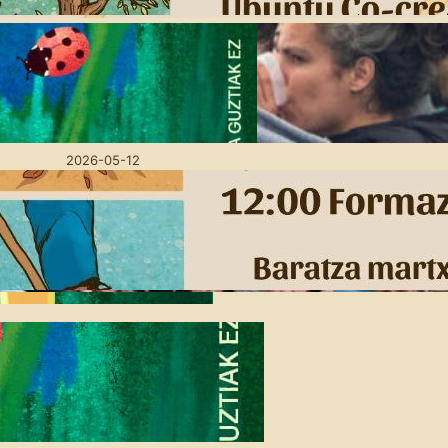
Lurra oinarri, utopien
bidean: Amillubin
goizeko mahai-inguruak
antolatu ditugu
2026-05-12
Eskola Haziak: Gure
baratzean burujabe
2026-04-16