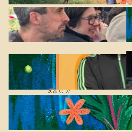
Udaberri Festa Amillubin:
Lurra oinarri, utopien
bidean
2026-05-20
Askotariko kultur
emanaldiak eskainiko
ditu aurten ere Amilubiko
Udaberriko Festak
2026-05-07
Amillubi Udaberriko
Festa: lurra eta kultura
ardatz duen hitzordua
2026-03-27