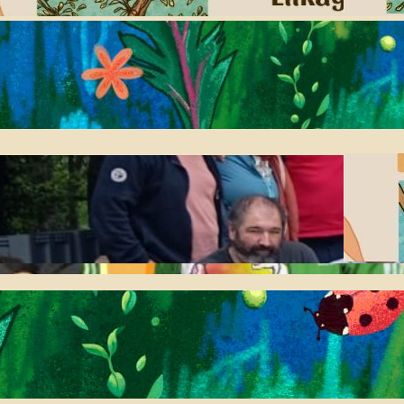
2026-07-08
Jaiari begirako
informazio eta ohar
praktikoak
2026-05-14
Larunbatean ospatu
genuen Biolurreko urteko
batzar nagusia
2026-04-27