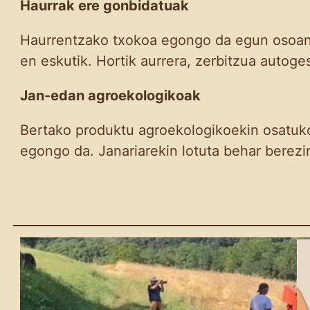
Haurrak ere gonbidatuak
Haurrentzako txokoa egongo da egun osoan z
en eskutik. Hortik aurrera, zerbitzua autoge
Jan-edan agroekologikoak
Bertako produktu agroekologikoekin osatuko
egongo da. Janariarekin lotuta behar berezir
Azken hilabeteetako
lanen laburpena
2026-07-21