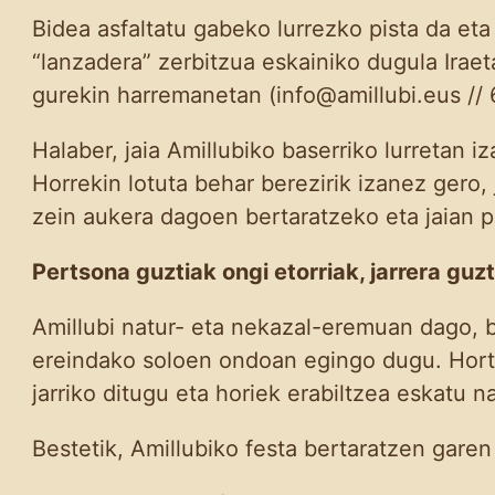
Bidea asfaltatu gabeko lurrezko pista da eta
“lanzadera” zerbitzua eskainiko dugula Irae
gurekin harremanetan (info@amillubi.eus //
Halaber, jaia Amillubiko baserriko lurretan 
Horrekin lotuta behar berezirik izanez gero
zein aukera dagoen bertaratzeko eta jaian p
Pertsona guztiak ongi etorriak, jarrera guz
Amillubi natur- eta nekazal-eremuan dago, b
ereindako soloen ondoan egingo dugu. Horta
jarriko ditugu eta horiek erabiltzea eskatu n
Bestetik, Amillubiko festa bertaratzen gare