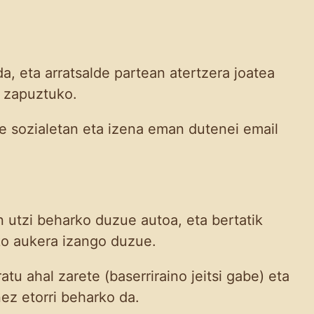
da, eta arratsalde partean atertzera joatea
a zapuztuko.
e sozialetan eta izena eman dutenei email
 utzi beharko duzue autoa, eta bertatik
ko aukera izango duzue.
tu ahal zarete (baserriraino jeitsi gabe) eta
nez etorri beharko da.