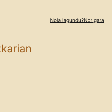
Nola lagundu?
Nor gara
zkarian