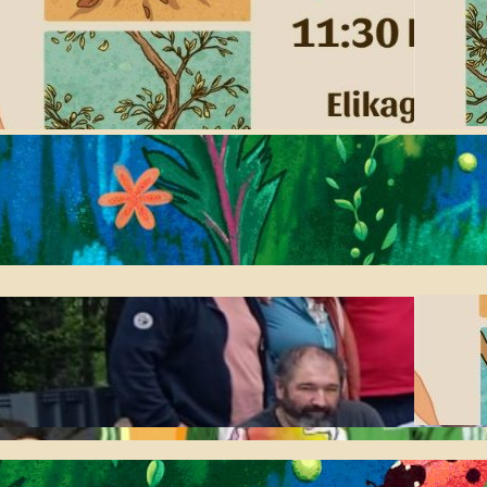
Eskola Haziak: 4. saioa
egingo da igande
honetan Amillubin
2026-07-08
Jaiari begirako
informazio eta ohar
praktikoak
2026-05-14
Larunbatean ospatu
genuen Biolurreko urteko
batzar nagusia
2026-04-27