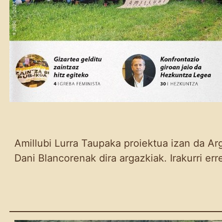
Amillubi Lurra Taupaka proiektua izan da Arg
Dani Blancorenak dira argazkiak. Irakurri er