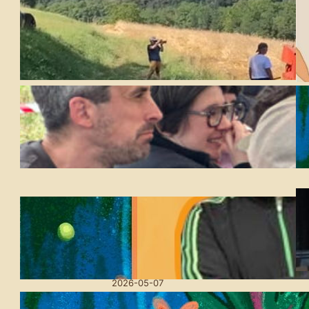
Azken hilabeteetako
lanen laburpena
2026-07-21
Udaberri Festa Amillubin:
Lurra oinarri, utopien
bidean
2026-05-20
Askotariko kultur
emanaldiak eskainiko
ditu aurten ere Amilubiko
Udaberriko Festak
2026-05-07