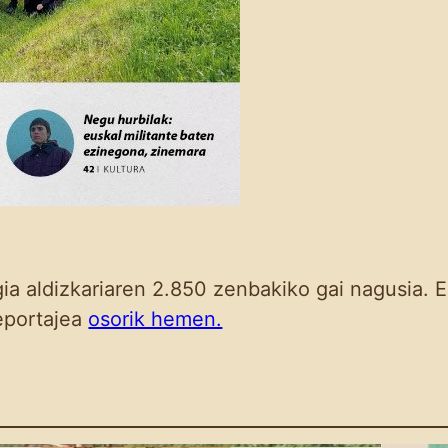
ia aldizkariaren 2.850 zenbakiko gai nagusia. Es
reportajea
osorik hemen.