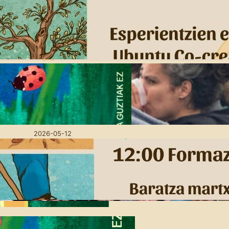
Eskola Haziak: Pribilegio
Txuria Agerian
2026-06-05
Lurra oinarri, utopien
bidean: Amillubin
goizeko mahai-inguruak
antolatu ditugu
2026-05-12
Eskola Haziak: Gure
baratzean burujabe
2026-04-16