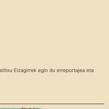
titxu Eizagirrek egin du erreportajea eta