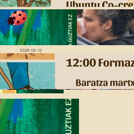
2026-06-05
Lurra oinarri, utopien
bidean: Amillubin
goizeko mahai-inguruak
antolatu ditugu
2026-05-12
Eskola Haziak: Gure
baratzean burujabe
2026-04-16