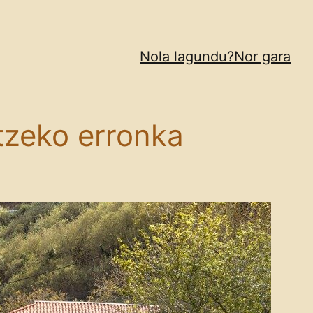
Nola lagundu?
Nor gara
tzeko erronka