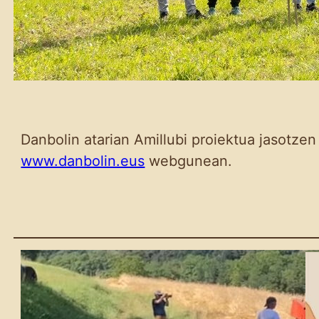
Danbolin atarian Amillubi proiektua jasotzen
www.danbolin.eus
webgunean.
Azken hilabeteetako
lanen laburpena