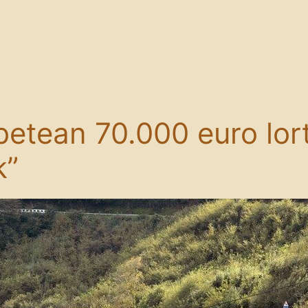
betean 70.000 euro lor
k”