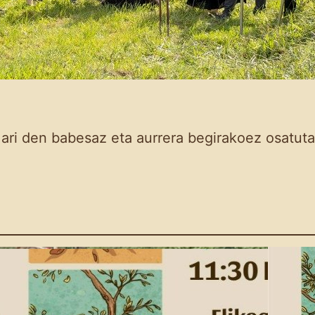
 ari den babesaz eta aurrera begirakoez osatuta
Eskola Haziak: 4. saioa
egingo da igande
honetan Amillubin