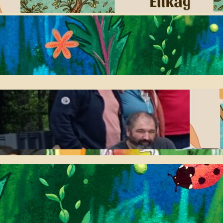
2026-07-08
Jaiari begirako
informazio eta ohar
praktikoak
2026-05-14
Larunbatean ospatu
genuen Biolurreko urteko
batzar nagusia
2026-04-27