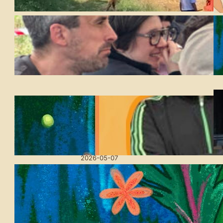
2026-07-21
Udaberri Festa Amillubin:
Lurra oinarri, utopien
bidean
2026-05-20
Askotariko kultur
emanaldiak eskainiko
ditu aurten ere Amilubiko
Udaberriko Festak
2026-05-07
Amillubi Udaberriko
Festa: lurra eta kultura
ardatz duen hitzordua
2026-03-27