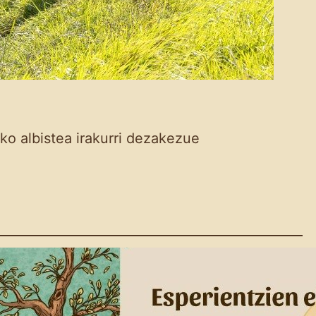
ko albistea irakurri dezakezue
Eskola Haziak: Pribilegio
Txuria Agerian