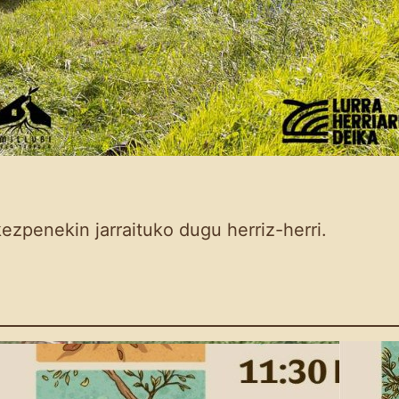
ezpenekin jarraituko dugu herriz-herri.
Eskola Haziak: 4. saioa
egingo da igande