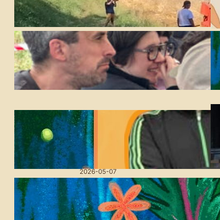
2026-07-21
Udaberri Festa Amillubin:
Lurra oinarri, utopien
bidean
2026-05-20
Askotariko kultur
emanaldiak eskainiko
ditu aurten ere Amilubiko
Udaberriko Festak
2026-05-07
Amillubi Udaberriko
Festa: lurra eta kultura
ardatz duen hitzordua