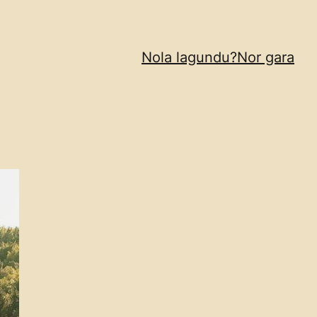
Nola lagundu?
Nor gara