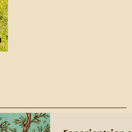
Eskola Haziak: Pribilegio
Txuria Agerian