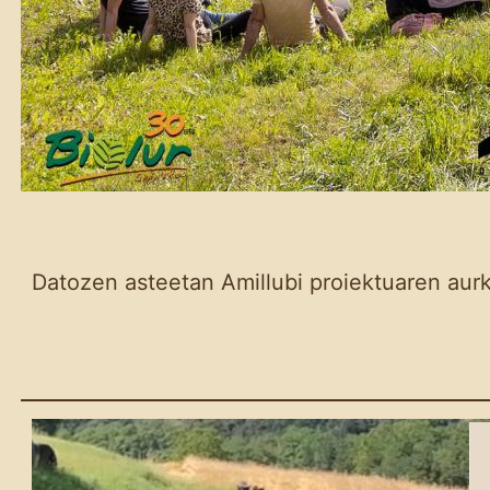
Datozen asteetan Amillubi proiektuaren aurk
Azken hilabeteetako
lanen laburpena