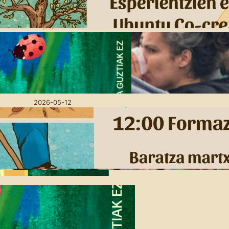
2026-06-05
Lurra oinarri, utopien
bidean: Amillubin
goizeko mahai-inguruak
antolatu ditugu
2026-05-12
Eskola Haziak: Gure
baratzean burujabe
2026-04-16