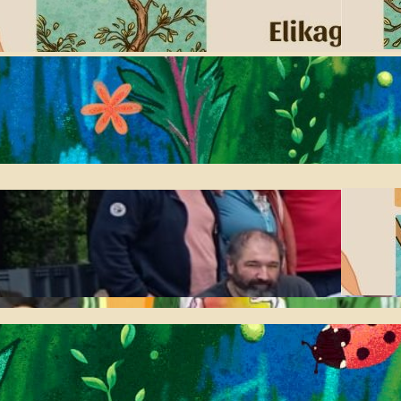
honetan Amillubin
2026-07-08
Jaiari begirako
informazio eta ohar
praktikoak
2026-05-14
Larunbatean ospatu
genuen Biolurreko urteko
batzar nagusia
2026-04-27