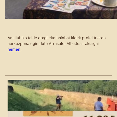
Amillubiko talde eragileko hainbat kidek proiektuaren
aurkezpena egin dute Arrasate. Albistea irakurgai
hemen
.