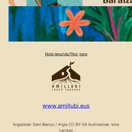
Nola lagundu?
Nor gara
www.amillubi.eus
Argazkiak: Dani Blanco / Argia CC-BY-SA Ilustrazioak: Ione
Larrago