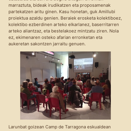
marraztuta, bideak irudikatzen eta proposamenak
partekatzen aritu ginen. Kasu honetan, guk Amillubi
proiektua azaldu genien. Beraiek erosketa kolektiboez,
kolektibo ezberdinen arteko elkarlanez, baserritarren
arteko aliantzaz, eta bestelakoez mintzatu ziren. Nola
ez, ekimenaren osteko afarian erronketan eta
aukeretan sakontzen jarraitu genuen.
Larunbat goizean Camp de Tarragona eskualdean