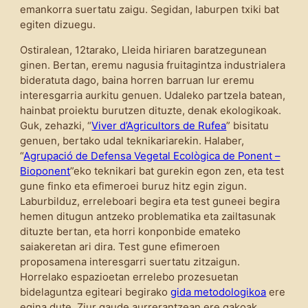
emankorra suertatu zaigu. Segidan, laburpen txiki bat
egiten dizuegu.
Ostiralean, 12tarako, Lleida hiriaren baratzegunean
ginen. Bertan, eremu nagusia fruitagintza industrialera
bideratuta dago, baina horren barruan lur eremu
interesgarria aurkitu genuen. Udaleko partzela batean,
hainbat proiektu burutzen dituzte, denak ekologikoak.
Guk, zehazki, “
Viver d’Agricultors de Rufea
” bisitatu
genuen, bertako udal teknikariarekin. Halaber,
“
Agrupació de Defensa Vegetal Ecològica de Ponent –
Bioponent
”eko teknikari bat gurekin egon zen, eta test
gune finko eta efimeroei buruz hitz egin zigun.
Laburbilduz, erreleboari begira eta test guneei begira
hemen ditugun antzeko problematika eta zailtasunak
dituzte bertan, eta horri konponbide emateko
saiakeretan ari dira. Test gune efimeroen
proposamena interesgarri suertatu zitzaigun.
Horrelako espazioetan errelebo prozesuetan
bidelaguntza egiteari begirako
gida metodologikoa
ere
egina dute. Ziur gaude aurrerantzean ere gakoak