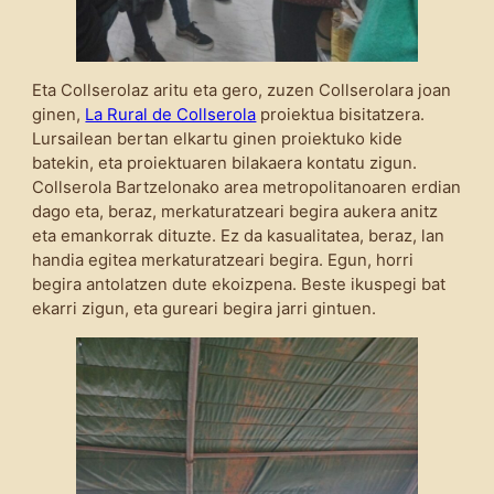
Eta Collserolaz aritu eta gero, zuzen Collserolara joan
ginen,
La Rural de Collserola
proiektua bisitatzera.
Lursailean bertan elkartu ginen proiektuko kide
batekin, eta proiektuaren bilakaera kontatu zigun.
Collserola Bartzelonako area metropolitanoaren erdian
dago eta, beraz, merkaturatzeari begira aukera anitz
eta emankorrak dituzte. Ez da kasualitatea, beraz, lan
handia egitea merkaturatzeari begira. Egun, horri
begira antolatzen dute ekoizpena. Beste ikuspegi bat
ekarri zigun, eta gureari begira jarri gintuen.