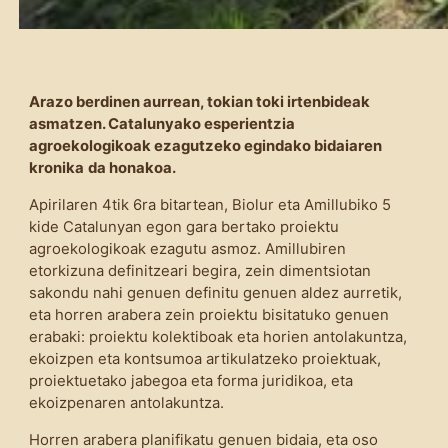
Arazo berdinen aurrean, tokian toki irtenbideak
asmatzen. Catalunyako esperientzia
agroekologikoak ezagutzeko egindako bidaiaren
kronika
da honakoa.
Apirilaren 4tik 6ra bitartean, Biolur eta Amillubiko 5
kide Catalunyan egon gara bertako proiektu
agroekologikoak ezagutu asmoz. Amillubiren
etorkizuna definitzeari begira, zein dimentsiotan
sakondu nahi genuen definitu genuen aldez aurretik,
eta horren arabera zein proiektu bisitatuko genuen
erabaki: proiektu kolektiboak eta horien antolakuntza,
ekoizpen eta kontsumoa artikulatzeko proiektuak,
proiektuetako jabegoa eta forma juridikoa, eta
ekoizpenaren antolakuntza.
Horren arabera planifikatu genuen bidaia, eta oso