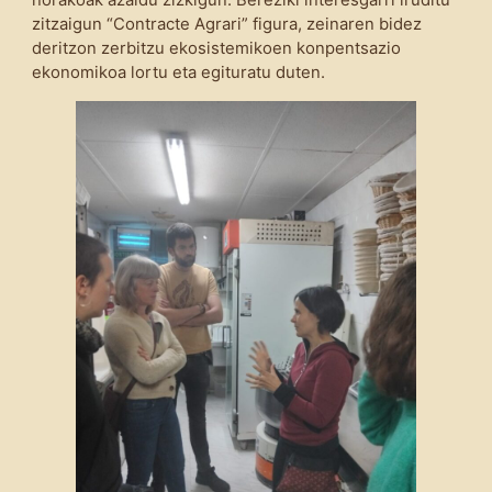
norakoak azaldu zizkigun. Bereziki interesgarri iruditu
zitzaigun “Contracte Agrari” figura, zeinaren bidez
deritzon zerbitzu ekosistemikoen konpentsazio
ekonomikoa lortu eta egituratu duten.