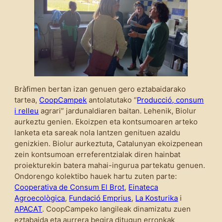
Bràfimen bertan izan genuen gero eztabaidarako
tartea,
CoopCampek
antolatutako “
Producció, consum
i relleu
agrari” jardunaldiaren baitan. Lehenik, Biolur
aurkeztu genien. Ekoizpen eta kontsumoaren arteko
lanketa eta sareak nola lantzen genituen azaldu
genizkien. Biolur aurkeztuta, Catalunyan ekoizpenean
zein kontsumoan erreferentzialak diren hainbat
proiekturekin batera mahai-ingurua partekatu genuen.
Ondorengo kolektibo hauek hartu zuten parte:
Cooperativa de Consum El Brot
,
Einateca
Agroecològica
,
Fundació Emprius
,
La Kosturika
i
APACAT
. CoopCampeko langileak dinamizatu zuen
eztabaida eta aurrera begira ditugun erronkak