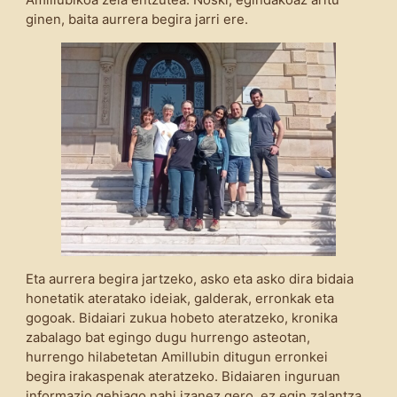
Amillubikoa zela entzutea. Noski, egindakoaz aritu
ginen, baita aurrera begira jarri ere.
Eta aurrera begira jartzeko, asko eta asko dira bidaia
honetatik ateratako ideiak, galderak, erronkak eta
gogoak. Bidaiari zukua hobeto ateratzeko, kronika
zabalago bat egingo dugu hurrengo asteotan,
hurrengo hilabetetan Amillubin ditugun erronkei
begira irakaspenak ateratzeko. Bidaiaren inguruan
informazio gehiago nahi izanez gero, ez egin zalantza