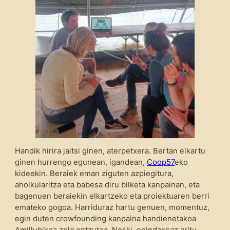
Handik hirira jaitsi ginen, aterpetxera. Bertan elkartu
ginen hurrengo egunean, igandean,
Coop57
eko
kideekin. Beraiek eman ziguten azpiegitura,
aholkularitza eta babesa diru bilketa kanpainan, eta
bagenuen beraiekin elkartzeko eta proiektuaren berri
emateko gogoa. Harriduraz hartu genuen, momentuz,
egin duten crowfounding kanpaina handienetakoa