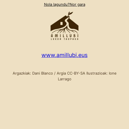
Nola lagundu?
Nor gara
www.amillubi.eus
Argazkiak: Dani Blanco / Argia CC-BY-SA Ilustrazioak: Ione
Larrago