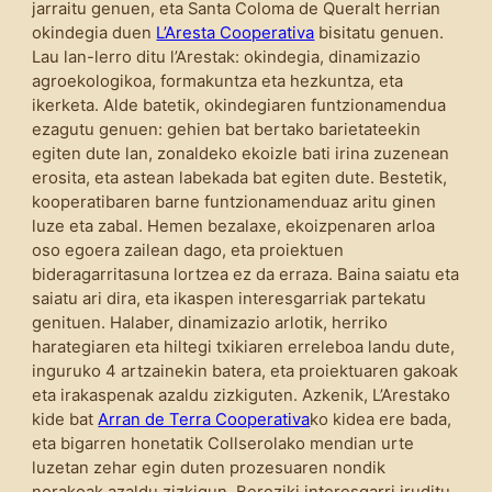
jarraitu genuen, eta Santa Coloma de Queralt herrian
okindegia duen
L’Aresta Cooperativa
bisitatu genuen.
Lau lan-lerro ditu l’Arestak: okindegia, dinamizazio
agroekologikoa, formakuntza eta hezkuntza, eta
ikerketa. Alde batetik, okindegiaren funtzionamendua
ezagutu genuen: gehien bat bertako barietateekin
egiten dute lan, zonaldeko ekoizle bati irina zuzenean
erosita, eta astean labekada bat egiten dute. Bestetik,
kooperatibaren barne funtzionamenduaz aritu ginen
luze eta zabal. Hemen bezalaxe, ekoizpenaren arloa
oso egoera zailean dago, eta proiektuen
bideragarritasuna lortzea ez da erraza. Baina saiatu eta
saiatu ari dira, eta ikaspen interesgarriak partekatu
genituen. Halaber, dinamizazio arlotik, herriko
harategiaren eta hiltegi txikiaren erreleboa landu dute,
inguruko 4 artzainekin batera, eta proiektuaren gakoak
eta irakaspenak azaldu zizkiguten. Azkenik, L’Arestako
kide bat
Arran de Terra Cooperativa
ko kidea ere bada,
eta bigarren honetatik Collserolako mendian urte
luzetan zehar egin duten prozesuaren nondik