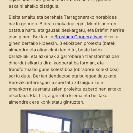
eskaini ahalko dizkigula.
Bisita amaitu eta berehala Tarragonarako norabidea
hartu genuen. Bidean mokadua egin, Montblanc-en
ostatua hartu eta gauzak deskargatu, eta Bràfim herrira
joan ginen. Bertan La
Brostada Cooperativan
elkartu
ginen bertako kideekin. 3 ekoizpen proiektu (batek
almendra eta olioa ekoizten ditu, beste batek
barazkiak, eta azkenak algarrobaren transformazioan
dihardu) elkartu dira, kooperatiba forman, eta
transformazio gune kolektiboa (obradore kolektiboa)
sortu dute. Bertan dendatxoa eta bulegoa dauzkate.
Bereziki interesgarria suertatu zitzaigun zein
emankorra suertatu zaien proiektu ezberdinen arteko
elkarlana. Eta, tira, algarroba krema eta bertako
almendrek ere konkistatu gintuzten.