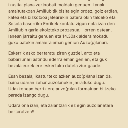
ikusita, plana zertxobait moldatu genuen. Lanak
amaitutakoan Amillubitik bisita egin ordez, goiz erdian,
kafea eta bizkotxoa jatearekin batera okin taldeko eta
Sosola baserriko Enrikek kontatu zigun nola izan den
Amillubin garia ekoizteko prozesua. Horren ostean,
lanean jarraitu genuen eta 14.30ak aldera mokadu
goxo batekin amaiera eman genion Auzo(p)lanari.
Eskerrik asko bertaratu ziren guztiei, arto eta
babarrunari astindu ederra eman genien, eta guk
bezala eurek ere eskertuko dutela ziur gaude.
Esan bezala
, ikasturteko azken auzo(p)lana izan da,
baina udaran zehar auzolanekin jarraituko dugu.
Udazkenean berriz ere auzo(p)lan formatuan biltzeko
parada izango dugu.
Udara ona izan, eta zalantzarik ez egin auzolanetara
bertaratzen!!