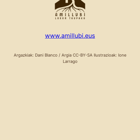
www.amillubi.eus
Argazkiak: Dani Blanco / Argia CC-BY-SA Ilustrazioak: Ione
Larrago