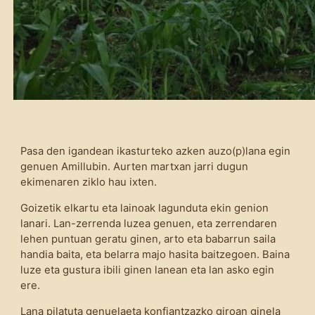
Pasa den igandean ikasturteko azken auzo(p)lana egin
genuen Amillubin. Aurten martxan jarri dugun
ekimenaren ziklo hau ixten.
Goizetik elkartu eta lainoak lagunduta ekin genion
lanari. Lan-zerrenda luzea genuen, eta zerrendaren
lehen puntuan geratu ginen, arto eta babarrun saila
handia baita, eta belarra majo hasita baitzegoen. Baina
luze eta gustura ibili ginen lanean eta lan asko egin
ere.
Lana pilatuta genuelaeta konfiantzazko giroan ginela