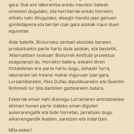
gara. Guk ere laborantza eredu iraunkor batean
sinesten dugulako, eta herritarrak eredu horrekin
elikatu nahi ditugulako, atsegin handiz jaso genuen
gonbidapena eta bertan izan gara azokak iraun duen
egunetan.
Alde batetik, Biolurreko zenbait ekoizlek beraien
produktuekin parte hartu dute azokan, eta bestetik,
‘Alternatiben txokoan’ Biolurrek Amillubi proiektua
ezagutarazi du. Horrekin batera, eskaini diren
hitzaldietan ere parte hartu dugu, zehazki ‘lurra,
laborarien lan tresna’ mahai-inguruan izan gara,
Lurzaindiarekin, Peio Dufau diputatuarekin eta Quentin
Rotonelli lur bila danbilen gaztearekin batera.
Eskerrak eman nahi dizkiegu Lurramaren antolatzaileei
ekimen honen parte izateko eman diguten
aukerarengatik eta bide horretan, jarraituko dugu
elkarrengandik ikasten, saretzen eta indartzen.
Mila esker!