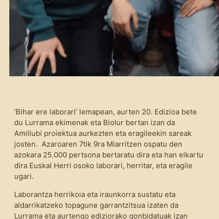
‘Bihar ere laborari’ lemapean, aurten 20. Edizioa bete
du Lurrama ekimenak eta Biolur bertan izan da
Amillubi proiektua aurkezten eta eragileekin sareak
josten. Azaroaren 7tik 9ra Miarritzen ospatu den
azokara 25.000 pertsona bertaratu dira eta han elkartu
dira Euskal Herri osoko laborari, herritar, eta eragile
ugari.
Laborantza herrikoia eta iraunkorra sustatu eta
aldarrikatzeko topagune garrantzitsua izaten da
Lurrama eta aurtengo ediziorako gonbidatuak izan