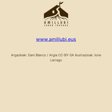
www.amillubi.eus
Argazkiak: Dani Blanco / Argia CC-BY-SA Ilustrazioak: Ione
Larrago