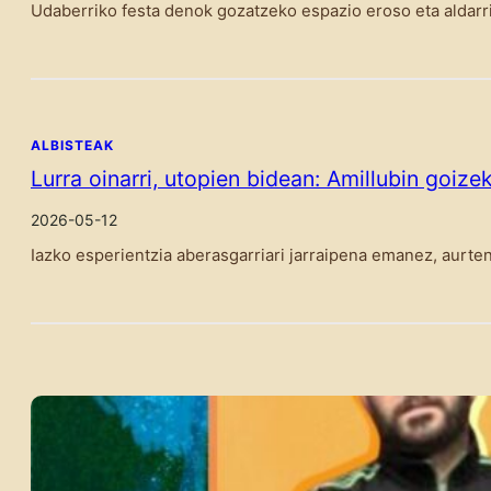
Udaberriko festa denok gozatzeko espazio eroso eta aldarri
ALBISTEAK
Lurra oinarri, utopien bidean: Amillubin goiz
2026-05-12
Iazko esperientzia aberasgarriari jarraipena emanez, aurte