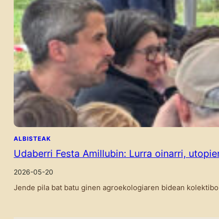
ALBISTEAK
Udaberri Festa Amillubin: Lurra oinarri, utopi
2026-05-20
Jende pila bat batu ginen agroekologiaren bidean kolektib