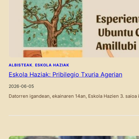
ALBISTEAK
, 
ESKOLA HAZIAK
Eskola Haziak: Pribilegio Txuria Agerian
2026-06-05
Datorren igandean, ekainaren 14an, Eskola Hazien 3. saioa 