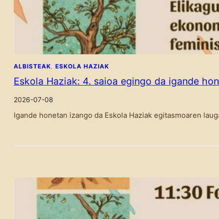
ALBISTEAK
, 
ESKOLA HAZIAK
Eskola Haziak: 4. saioa egingo da igande hon
2026-07-08
Igande honetan izango da Eskola Haziak egitasmoaren lauga