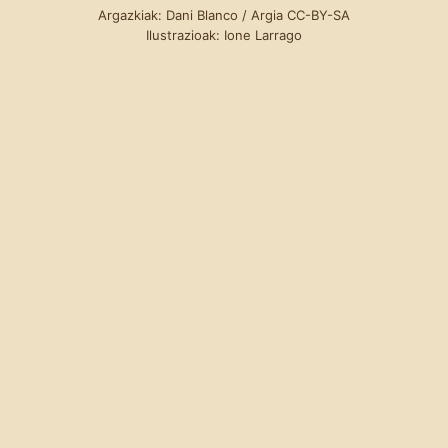
Argazkiak: Dani Blanco / Argia CC-BY-SA
Ilustrazioak: Ione Larrago