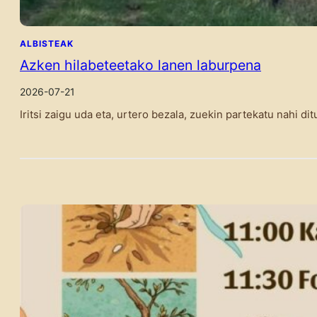
ALBISTEAK
Azken hilabeteetako lanen laburpena
2026-07-21
Iritsi zaigu uda eta, urtero bezala, zuekin partekatu nahi