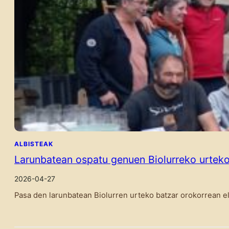
ALBISTEAK
Larunbatean ospatu genuen Biolurreko urteko
2026-04-27
Pasa den larunbatean Biolurren urteko batzar orokorrean el