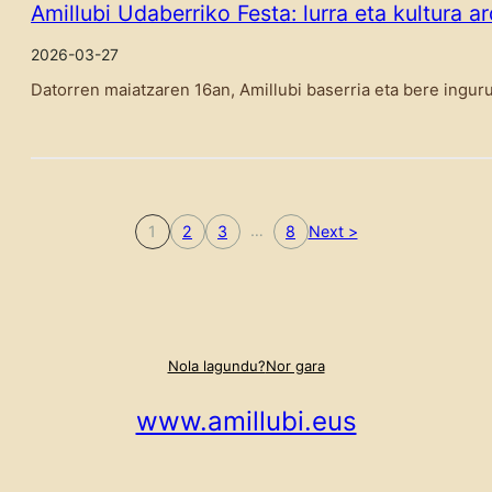
Amillubi Udaberriko Festa: lurra eta kultura 
2026-03-27
Datorren maiatzaren 16an, Amillubi baserria eta bere ingur
…
1
2
3
8
Next >
Nola lagundu?
Nor gara
www.amillubi.eus